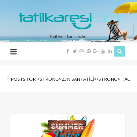
TATİLKARESİ
Tatil biter karesi kalır !
1 POSTS FOR <STRONG>23NISANTATILI</STRONG> TAG